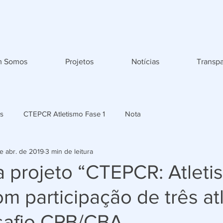
 Somos
Projetos
Notícias
Transpa
s
CTEPCR Atletismo Fase 1
Nota
e abr. de 2019
3 min de leitura
a projeto “CTEPCR: Atlet
om participação de três at
safio CPB/CBA