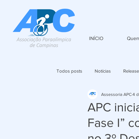
INÍCIO
Quem
Todos posts
Notícias
Release
Assessoria APC
4 d
APC inici
Fase I” c
no 3º De