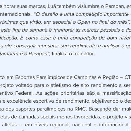
elhorar suas marcas, Luã também vislumbra o Parapan, e
internacionais. 
“O desafio é uma competição importante 
róximas que virão, em especial o Open no final do mês”
,
este fina de semana é melhorar as marcas pessoais e fic
sificação. E como essa é uma competição de bom nível n
a ele conseguir mensurar seu rendimento e analisar o qu
e também é o Parapan”
, finaliza o treinador.
to em Esportes Paralímpicos de Campinas e Região – CTE
projeto voltado para o atletismo de alto rendimento a ser
ntivo Federal. As ações prioritárias são a massificação
s e excelência esportiva de rendimento, objetivando o de
ica dos esportes paralímpicos na RMC. Buscando dar mai
letas de camadas sociais menos favorecidas, o projeto vis
letas – em níveis regional, nacional e internacional, 