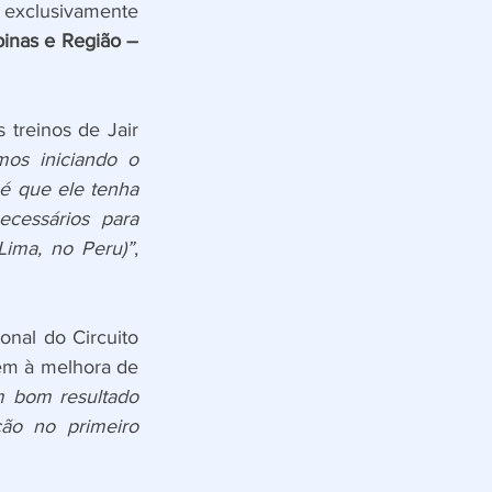
 exclusivamente 
nas e Região – 
treinos de Jair 
mos iniciando o 
é que ele tenha 
cessários para 
Lima, no Peru)”
, 
nal do Circuito 
ém à melhora de 
 bom resultado 
ão no primeiro 