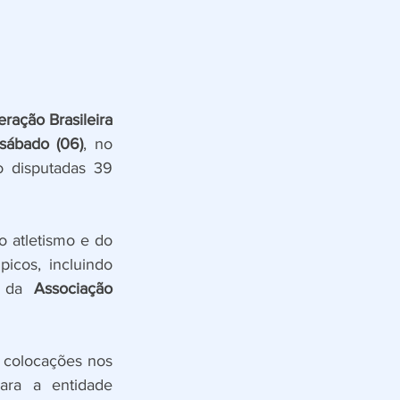
ração Brasileira 
sábado (06)
, no 
 disputadas 39 
 atletismo e do 
paratletismo no país, contará com a participação de 13 medalhistas paralímpicos, incluindo 
a da 
Associação 
colocações nos 
ara a entidade 