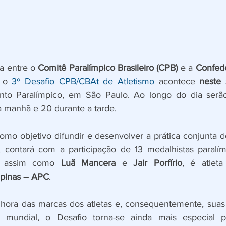
a entre o 
Comitê Paralímpico Brasileiro (CPB)
 e a 
Confede
, o 
3º Desafio CPB/CBAt de Atletismo
 acontece 
neste 
to Paralímpico, em São Paulo. Ao longo do dia serão
a manhã e 20 durante a tarde.
mo objetivo difundir e desenvolver a prática conjunta do
 assim como 
Luã Mancera
 e 
Jair Porfírio
, é atlet
mpinas – APC
.
hora das marcas dos atletas e, consequentemente, suas 
e mundial, o Desafio torna-se ainda mais especial p