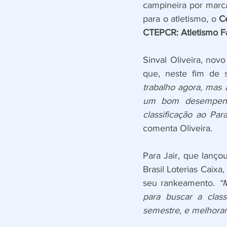
campineira por marca
para o atletismo, o 
C
CTEPCR: Atletismo Fa
Sinval Oliveira, nov
que, neste fim de 
trabalho agora, mas 
um bom desempenho,
classificação ao Pa
comenta Oliveira.
Para Jair, que lanço
Brasil Loterias Caix
seu rankeamento. 
“
para buscar a class
semestre, e melhorar