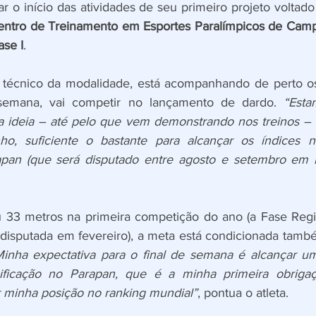
r o início das atividades de seu primeiro projeto voltado
entro de Treinamento em Esportes Paralímpicos de Campi
se I
.
o técnico da modalidade, está acompanhando de perto os 
semana, vai competir no lançamento de dardo. 
“Esta
a ideia – até pelo que vem demonstrando nos treinos – 
 suficiente o bastante para alcançar os índices ne
rapan (que será disputado entre agosto e setembro em 
u 33 metros na primeira competição do ano (a Fase Regio
a, disputada em fevereiro), a meta está condicionada tamb
Minha expectativa para o final de semana é alcançar um
ificação no Parapan, que é a minha primeira obrigaç
 minha posição no ranking mundial”
, pontua o atleta.