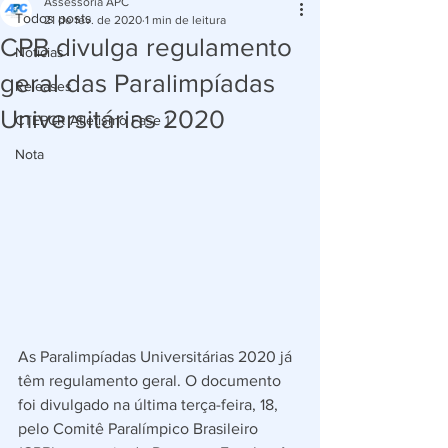
Assessoria APC
Todos posts
21 de fev. de 2020
1 min de leitura
CPB divulga regulamento
Notícias
geral das Paralimpíadas
Releases
Universitárias 2020
CTEPCR Atletismo Fase 1
Nota
As Paralimpíadas Universitárias 2020 já 
têm regulamento geral. O documento 
foi divulgado na última terça-feira, 18, 
pelo Comitê Paralímpico Brasileiro 