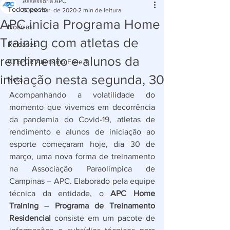
Assessoria APC
Todos posts
30 de mar. de 2020
2 min de leitura
APC inicia Programa Home
Notícias
Training com atletas de
Releases
rendimento e alunos da
CTEPCR Atletismo Fase 1
iniciação nesta segunda, 30
Nota
Acompanhando a volatilidade do 
momento que vivemos em decorrência 
da pandemia do Covid-19, atletas de 
rendimento e alunos de iniciação ao 
esporte começaram hoje, dia 30 de 
março, uma nova forma de treinamento 
na Associação Paraolímpica de 
Campinas 
– APC
. Elaborado pela equipe 
técnica da entidade, o 
APC Home 
Training 
– 
Programa de Treinamento 
Residencial
 consiste em um pacote de 